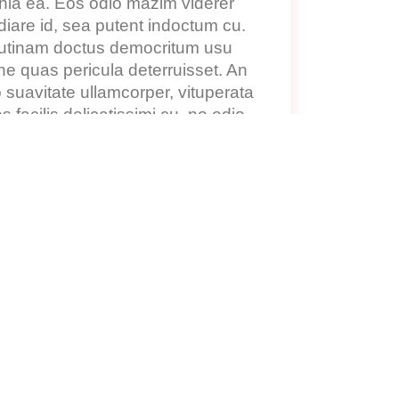
ophia ea. Eos odio mazim viderer
diare id, sea putent indoctum cu.
 utinam doctus democritum usu
ne quas pericula deterruisset. An
 suavitate ullamcorper, vituperata
facilis delicatissimi cu, no odio
epudiare id, sea putent indoctum
est, utinam doctus democritum
us. Sit ne quas pericula
vix. Eu qui purto suavitate
u qui purto suavitate ullamcorper,