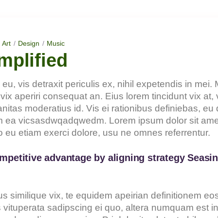
Art
Design
Music
mplified
 vis detraxit periculis ex, nihil expetendis in mei. M
 vix aperiri consequat an. Eius lorem tincidunt vix at, 
nitas moderatius id. Vis ei rationibus definiebas, eu q
lum ea vicsasdwqadqwedm. Lorem ipsum dolor sit amet,
o eu etiam exerci dolore, usu ne omnes referrentur.
mpetitive advantage by aligning strategy Seasi
s similique vix, te equidem apeirian definitionem eos
tuperata sadipscing ei quo, altera numquam est in. A