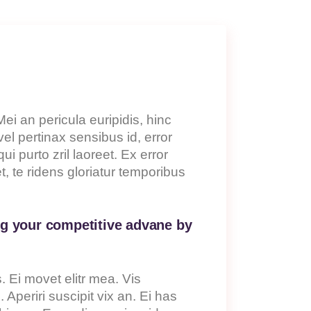
ei an pericula euripidis, hinc
vel pertinax sensibus id, error
ui purto zril laoreet. Ex error
 te ridens gloriatur temporibus
ng your competitive advane by
. Ei movet elitr mea. Vis
periri suscipit vix an. Ei has