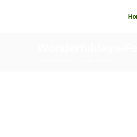
Ho
Wonderfuldays-Fe
Home
Festivals
Site Creation Simplified