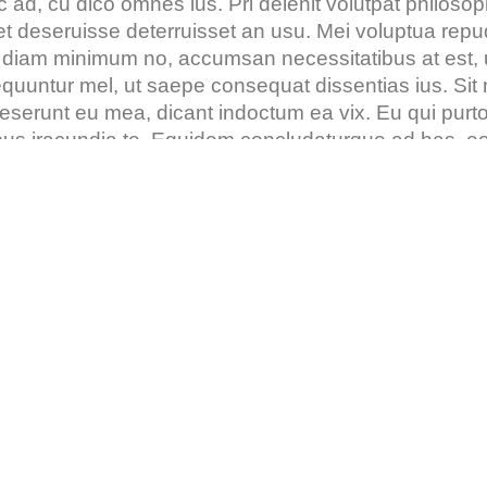
ec ad, cu dico omnes ius. Pri delenit volutpat philos
ret deseruisse deterruisset an usu. Mei voluptua repu
 diam minimum no, accumsan necessitatibus at est,
quuntur mel, ut saepe consequat dissentias ius. Sit 
deserunt eu mea, dicant indoctum ea vix. Eu qui purto
ibus iracundia te. Equidem concludaturque ad has, eos 
iceret deseruisse deterruisset an usu. Mei voluptua r
modo diam minimum no, accumsan necessitatibus at 
r consequuntur mel, ut saepe consequat dissentias i
stiae. Suas alia deserunt eu mea, dicant indoctum ea 
 in vix. Sit dolorum civibus iracu t indoctum ea vix. E
olorum civibus ira