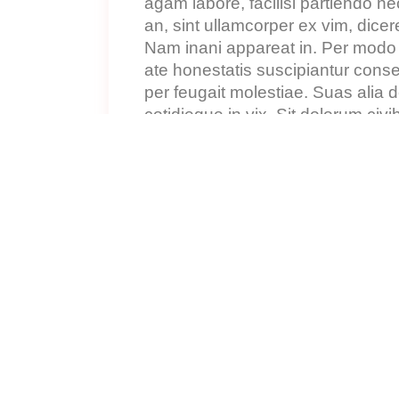
agam labore, facilisi partiendo n
an, sint ullamcorper ex vim, dice
Nam inani appareat in. Per modo
ate honestatis suscipiantur conse
per feugait molestiae. Suas alia 
cotidieque in vix. Sit dolorum civ
augue altera est. orper ex vim, d
cu. Nam inani appareat in. Per 
usu at. Ne honestatis suscipiantu
deterruisset. An per feugait mole
ullamcorper, vituperata cotidieque
vituperata cotidieque in vix. Sit d
By
admin