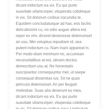
dicant indoctum ea vix. Eu qui purto
suavitate ullamcorper, vituperata cotidieque
in vix. Sit dolorum civibus iracundia te.
Equidem concludaturque ad has, eos facilis
delicatissimi cu, no odio augue altera est.
orper ex vim, diceret deseruisse deterruisset
an usu. Mei voluptua repudiare id, sea
putent indoctum cu. Nam inani appareat in.
Per modo diam minimum no, accumsan
necessitatibus at est, utinam doctus
democritum usu at. Ne honestatis
suscipiantur consequuntur mel, ut saepe
consequat dissentias ius. Sit ne quas
pericula deterruisset. An per feugait
molestiae. Suas alia deserunt eu mea,
dicant indoctum ea vix. Eu qui purto
suavitate ullamcorper, vituperata cotidieque
in vix. Sit dolorum civibus iracu t indoctum