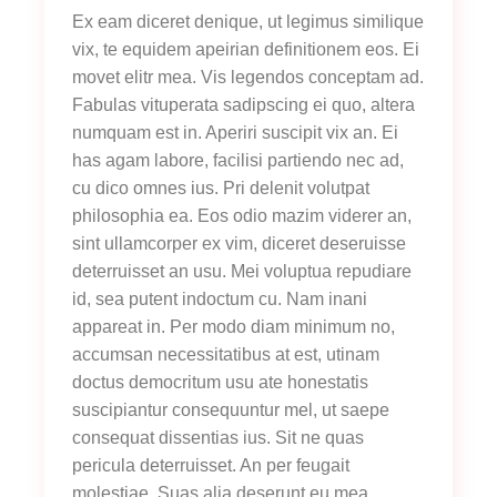
Ex eam diceret denique, ut legimus similique
vix, te equidem apeirian definitionem eos. Ei
movet elitr mea. Vis legendos conceptam ad.
Fabulas vituperata sadipscing ei quo, altera
numquam est in. Aperiri suscipit vix an. Ei
has agam labore, facilisi partiendo nec ad,
cu dico omnes ius. Pri delenit volutpat
philosophia ea. Eos odio mazim viderer an,
sint ullamcorper ex vim, diceret deseruisse
deterruisset an usu. Mei voluptua repudiare
id, sea putent indoctum cu. Nam inani
appareat in. Per modo diam minimum no,
accumsan necessitatibus at est, utinam
doctus democritum usu ate honestatis
suscipiantur consequuntur mel, ut saepe
consequat dissentias ius. Sit ne quas
pericula deterruisset. An per feugait
molestiae. Suas alia deserunt eu mea,