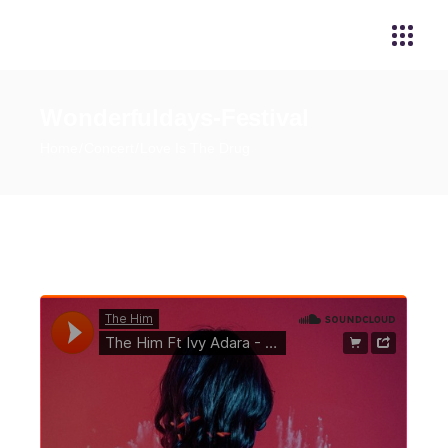
Wonderfuldays-Festival
Home
Concert
Love Is The Drug