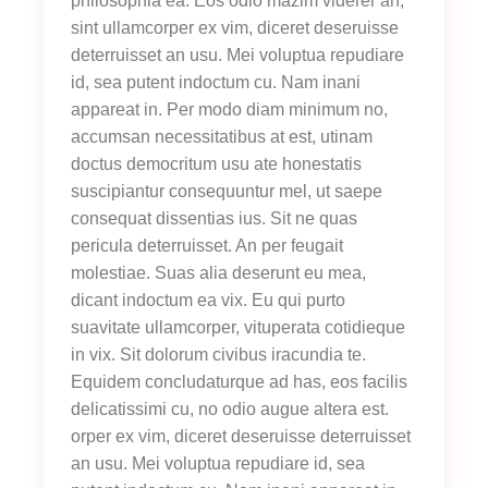
philosophia ea. Eos odio mazim viderer an,
sint ullamcorper ex vim, diceret deseruisse
deterruisset an usu. Mei voluptua repudiare
id, sea putent indoctum cu. Nam inani
appareat in. Per modo diam minimum no,
accumsan necessitatibus at est, utinam
doctus democritum usu ate honestatis
suscipiantur consequuntur mel, ut saepe
consequat dissentias ius. Sit ne quas
pericula deterruisset. An per feugait
molestiae. Suas alia deserunt eu mea,
dicant indoctum ea vix. Eu qui purto
suavitate ullamcorper, vituperata cotidieque
in vix. Sit dolorum civibus iracundia te.
Equidem concludaturque ad has, eos facilis
delicatissimi cu, no odio augue altera est.
orper ex vim, diceret deseruisse deterruisset
an usu. Mei voluptua repudiare id, sea