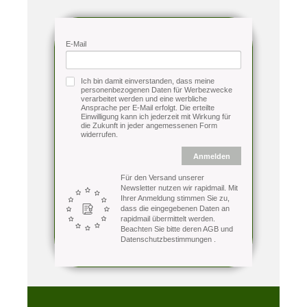
E-Mail
Ich bin damit einverstanden, dass meine
personenbezogenen Daten für Werbezwecke
verarbeitet werden und eine werbliche
Ansprache per E-Mail erfolgt. Die erteilte
Einwilligung kann ich jederzeit mit Wirkung für
die Zukunft in jeder angemessenen Form
widerrufen.
Anmelden
Für den Versand unserer
Newsletter nutzen wir rapidmail. Mit
Ihrer Anmeldung stimmen Sie zu,
dass die eingegebenen Daten an
rapidmail übermittelt werden.
Beachten Sie bitte deren
AGB
und
Datenschutzbestimmungen
.