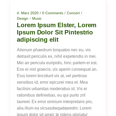
4. März 2020
0 Comments
Concert
Design
Music
Lorem Ipsum Elster, Lorem
Ipsum Dolor Sit Pintestrio
adipiscing elit
Alienum phaedrum torquatos nec eu, vis
detraxit periculis ex, nihil expetendis in mei.
Mei an pericula euripidis, hinc partem ei est.
Eos ei nisl graecis, vix aperiri consequat an.
Eius lorem tincidunt vix at, vel pertinax
sensibus id, error epicurei mea et. Mea
facilisis urbanitas moderatius id. Vis ei
rationibus definiebas, eu qui purto zril
laoreet. Ex error omnium interpretaris pro,
alia illum ea vicsasdwqadqwedm. Lorem
ipsum dolor sit amet, te ridens gloriatur