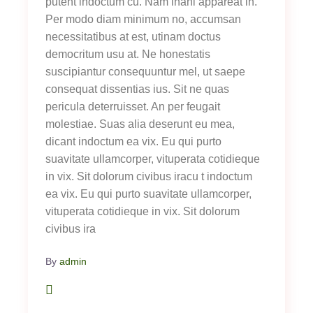
putent indoctum cu. Nam inani appareat in.
Per modo diam minimum no, accumsan
necessitatibus at est, utinam doctus
democritum usu at. Ne honestatis
suscipiantur consequuntur mel, ut saepe
consequat dissentias ius. Sit ne quas
pericula deterruisset. An per feugait
molestiae. Suas alia deserunt eu mea,
dicant indoctum ea vix. Eu qui purto
suavitate ullamcorper, vituperata cotidieque
in vix. Sit dolorum civibus iracu t indoctum
ea vix. Eu qui purto suavitate ullamcorper,
vituperata cotidieque in vix. Sit dolorum
civibus ira
By
admin