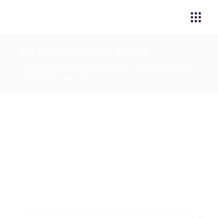
Wonderfuldays-Festival
Home
Concert
Lorem Ipsum Elster, Lorem Ipsum Dolor
Sit Pintestrio adipiscing elit