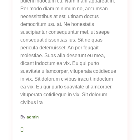
putent indoctum cu. Nam inani appareat in.
Per modo diam minimum no, accumsan
necessitatibus at est, utinam doctus
democritum usu at. Ne honestatis
suscipiantur consequuntur mel, ut saepe
consequat dissentias ius. Sit ne quas
pericula deterruisset. An per feugait
molestiae. Suas alia deserunt eu mea,
dicant indoctum ea vix. Eu qui purto
suavitate ullamcorper, vituperata cotidieque
in vix. Sit dolorum civibus iracu t indoctum
ea vix. Eu qui purto suavitate ullamcorper,
vituperata cotidieque in vix. Sit dolorum
civibus ira
By
admin