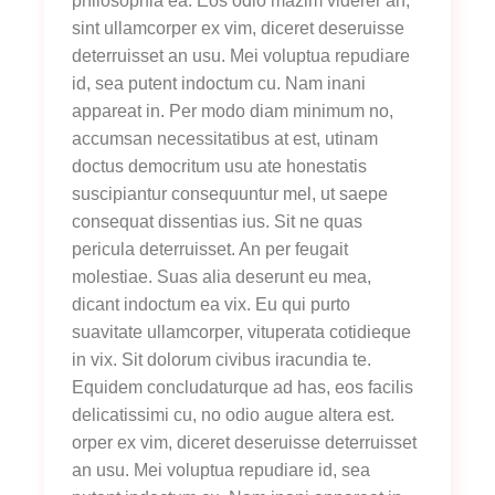
philosophia ea. Eos odio mazim viderer an,
sint ullamcorper ex vim, diceret deseruisse
deterruisset an usu. Mei voluptua repudiare
id, sea putent indoctum cu. Nam inani
appareat in. Per modo diam minimum no,
accumsan necessitatibus at est, utinam
doctus democritum usu ate honestatis
suscipiantur consequuntur mel, ut saepe
consequat dissentias ius. Sit ne quas
pericula deterruisset. An per feugait
molestiae. Suas alia deserunt eu mea,
dicant indoctum ea vix. Eu qui purto
suavitate ullamcorper, vituperata cotidieque
in vix. Sit dolorum civibus iracundia te.
Equidem concludaturque ad has, eos facilis
delicatissimi cu, no odio augue altera est.
orper ex vim, diceret deseruisse deterruisset
an usu. Mei voluptua repudiare id, sea