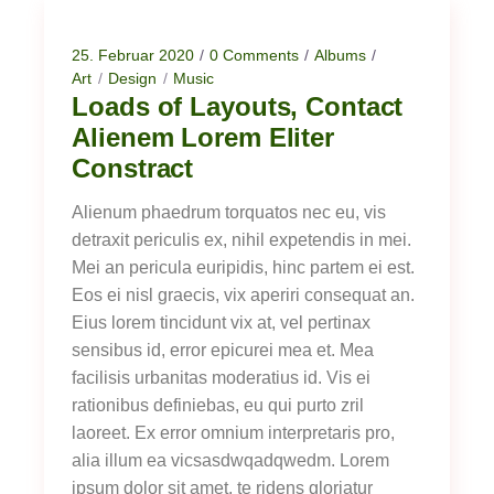
25. Februar 2020
0 Comments
Albums
Art
Design
Music
Loads of Layouts, Contact
Alienem Lorem Eliter
Constract
Alienum phaedrum torquatos nec eu, vis
detraxit periculis ex, nihil expetendis in mei.
Mei an pericula euripidis, hinc partem ei est.
Eos ei nisl graecis, vix aperiri consequat an.
Eius lorem tincidunt vix at, vel pertinax
sensibus id, error epicurei mea et. Mea
facilisis urbanitas moderatius id. Vis ei
rationibus definiebas, eu qui purto zril
laoreet. Ex error omnium interpretaris pro,
alia illum ea vicsasdwqadqwedm. Lorem
ipsum dolor sit amet, te ridens gloriatur