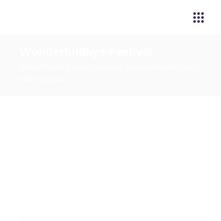
Wonderfuldays-Festival
Home
Albums
Loads of Layouts, Contact Alienem Lorem
Eliter Constract