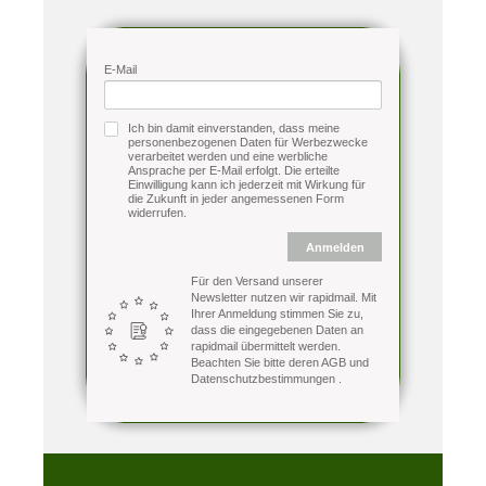
E-Mail
Ich bin damit einverstanden, dass meine
personenbezogenen Daten für Werbezwecke
verarbeitet werden und eine werbliche
Ansprache per E-Mail erfolgt. Die erteilte
Einwilligung kann ich jederzeit mit Wirkung für
die Zukunft in jeder angemessenen Form
widerrufen.
Anmelden
Für den Versand unserer
Newsletter nutzen wir rapidmail. Mit
Ihrer Anmeldung stimmen Sie zu,
dass die eingegebenen Daten an
rapidmail übermittelt werden.
Beachten Sie bitte deren
AGB
und
Datenschutzbestimmungen
.