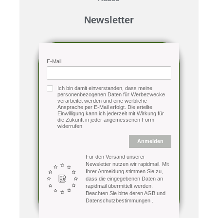
Newsletter
E-Mail
Ich bin damit einverstanden, dass meine
personenbezogenen Daten für Werbezwecke
verarbeitet werden und eine werbliche
Ansprache per E-Mail erfolgt. Die erteilte
Einwilligung kann ich jederzeit mit Wirkung für
die Zukunft in jeder angemessenen Form
widerrufen.
Anmelden
Für den Versand unserer
Newsletter nutzen wir rapidmail. Mit
Ihrer Anmeldung stimmen Sie zu,
dass die eingegebenen Daten an
rapidmail übermittelt werden.
Beachten Sie bitte deren
AGB
und
Datenschutzbestimmungen
.