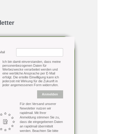
etter
Mail
Ich bin damit einverstanden, dass meine
personenbezogenen Daten für
Werbezwecke verarbeitet werden und
eine werbliche Ansprache per E-Mail
erfolgt. Die erteilte Einwilligung kann ich
jederzeit mit Wirkung für die Zukunft in
jeder angemessenen Form widerrufen.
Anmelden
Für den Versand unserer
Newsletter nutzen wir
rapidmail. Mit Ihrer
Anmeldung stimmen Sie zu,
dass die eingegebenen Daten
an rapidmail übermittelt
werden. Beachten Sie bitte