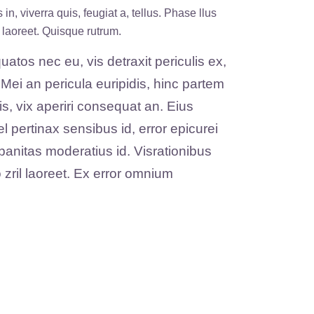
n, viverra quis, feugiat a, tellus. Phase llus
s laoreet. Quisque rutrum.
tos nec eu, vis detraxit periculis ex,
 Mei an pericula euripidis, hinc partem
cis, vix aperiri consequat an. Eius
vel pertinax sensibus id, error epicurei
rbanitas moderatius id. Visrationibus
 zril laoreet. Ex error omnium