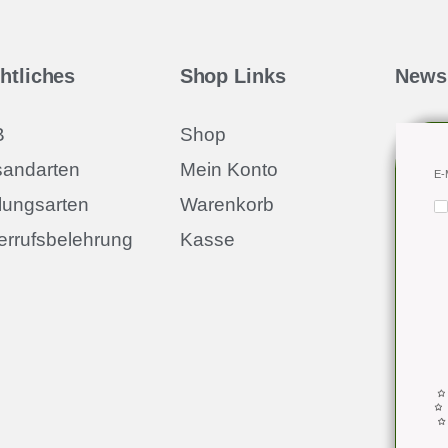
htliches
Shop Links
Newsl
B
Shop
sandarten
Mein Konto
E-
lungsarten
Warenkorb
errufsbelehrung
Kasse