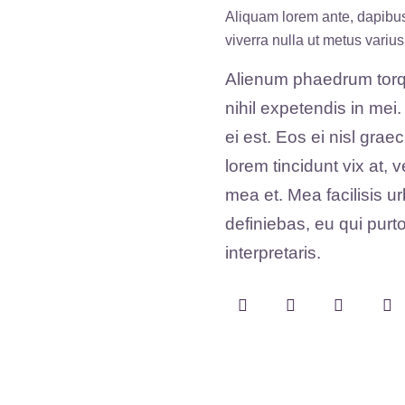
Aliquam lorem ante, dapibus i
viverra nulla ut metus variu
Alienum phaedrum torqua
nihil expetendis in mei.
ei est. Eos ei nisl grae
lorem tincidunt vix at, 
mea et. Mea facilisis u
definiebas, eu qui purto
interpretaris.