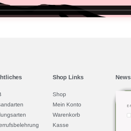
htliches
Shop Links
Newsl
B
Shop
sandarten
Mein Konto
E-
lungsarten
Warenkorb
errufsbelehrung
Kasse