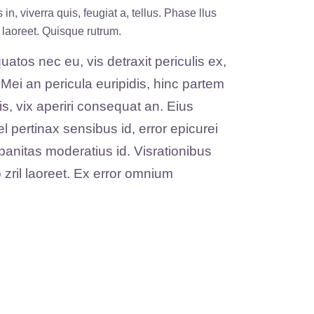
n, viverra quis, feugiat a, tellus. Phase llus
s laoreet. Quisque rutrum.
tos nec eu, vis detraxit periculis ex,
 Mei an pericula euripidis, hinc partem
cis, vix aperiri consequat an. Eius
vel pertinax sensibus id, error epicurei
rbanitas moderatius id. Visrationibus
 zril laoreet. Ex error omnium