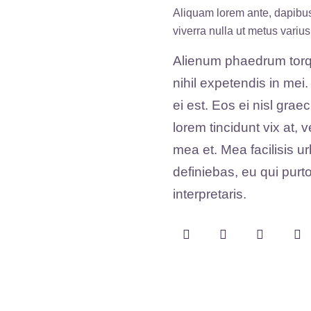
Aliquam lorem ante, dapibus i
viverra nulla ut metus variu
Alienum phaedrum torqua
nihil expetendis in mei.
ei est. Eos ei nisl grae
lorem tincidunt vix at, 
mea et. Mea facilisis u
definiebas, eu qui purto
interpretaris.