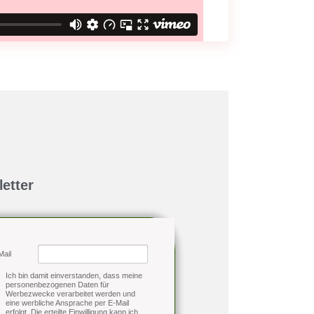
etter
Mail
Ich bin damit einverstanden, dass meine
personenbezogenen Daten für
Werbezwecke verarbeitet werden und
eine werbliche Ansprache per E-Mail
erfolgt. Die erteilte Einwilligung kann ich