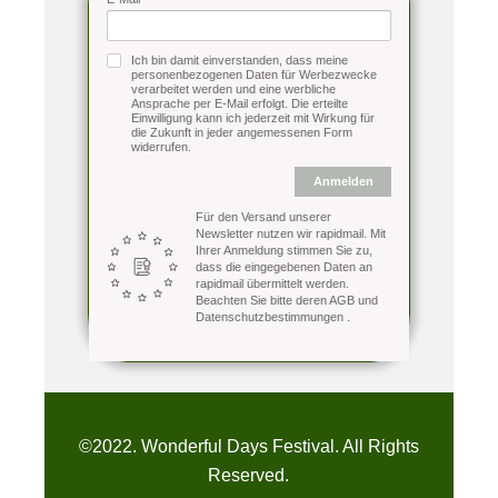
Ich bin damit einverstanden, dass meine
personenbezogenen Daten für Werbezwecke
verarbeitet werden und eine werbliche
Ansprache per E-Mail erfolgt. Die erteilte
Einwilligung kann ich jederzeit mit Wirkung für
die Zukunft in jeder angemessenen Form
widerrufen.
Anmelden
Für den Versand unserer
Newsletter nutzen wir rapidmail. Mit
Ihrer Anmeldung stimmen Sie zu,
dass die eingegebenen Daten an
rapidmail übermittelt werden.
Beachten Sie bitte deren
AGB
und
Datenschutzbestimmungen
.
©2022. Wonderful Days Festival. All Rights
Reserved.