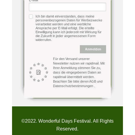
Ich bin damit einverstanden, dass meine
personenbezogenen Daten für Werbezwecke
verarbeitet werden und eine werbliche
Ansprache per E-Mail erfolgt. Die erteilte
Einwilligung kann ich jederzeit mit Wirkung für
die Zukunft in jeder angemessenen Form
widerrufen.
Anmelden
Für den Versand unserer
Newsletter nutzen wir rapidmail. Mit
Ihrer Anmeldung stimmen Sie zu,
dass die eingegebenen Daten an
rapidmail übermittelt werden.
Beachten Sie bitte deren
AGB
und
Datenschutzbestimmungen
.
©2022. Wonderful Days Festival. All Rights
Reserved.